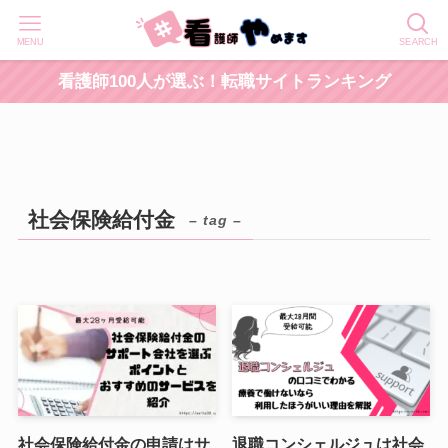
MENU
SEARCH
看護師100人が選ぶ！転職サイトランキング
社会保険給付金
– tag –
社会保険給付金の申請はサ
退職コンシェルジュは社会