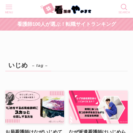
MENU
SEARCH
看護師100人が選ぶ！転職サイトランキング
いじめ
– tag –
お局看護師はなぜいじめて
なぜ派遣看護師はいじめら