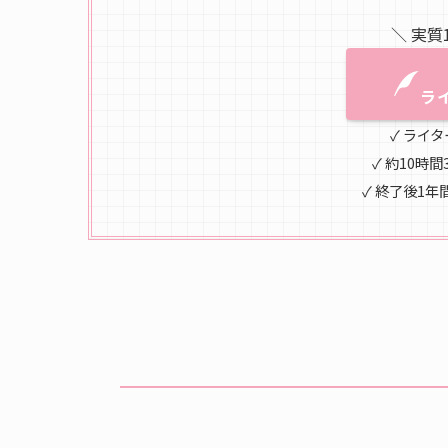
＼ 実質
ラ
✓ ライ
✓ 約10時
✓ 終了後1年