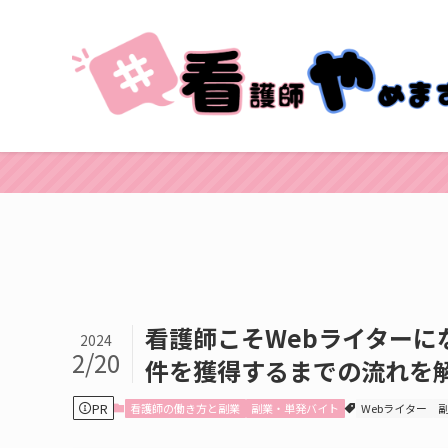
看護師こそWebライター
2024
2/20
件を獲得するまでの流れを
PR
看護師の働き方と副業
副業・単発バイト
Webライター